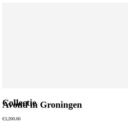
Collectie
Avond in Groningen
€
3,200.00