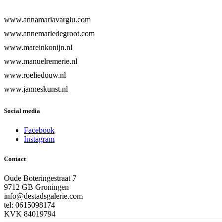
www.annamariavargiu.com
www.annemariedegroot.com
www.mareinkonijn.nl
www.manuelremerie.nl
www.roeliedouw.nl
www.janneskunst.nl
Social media
Facebook
Instagram
Contact
Oude Boteringestraat 7
9712 GB Groningen
info@destadsgalerie.com
tel: 0615098174
KVK 84019794