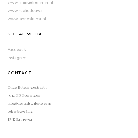
www.manuelremerie.nl
www.roeliedouw.nl
www.janneskunst.nl
SOCIAL MEDIA
Facebook
Instagram
CONTACT
Oude Boteringestraat 7
9712 GB Groningen
info@destadsgalerie.com
tel: 0615098174
KVK 84019794