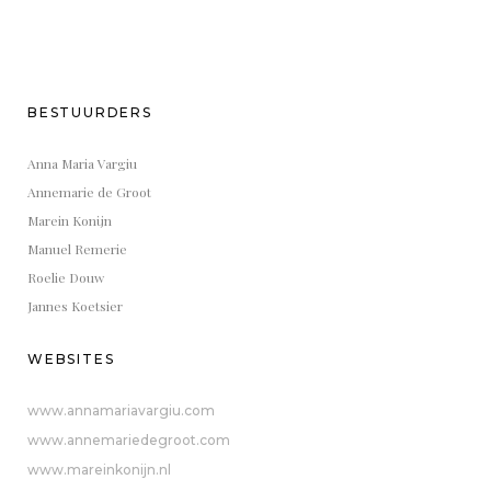
BESTUURDERS
Anna Maria Vargiu
Annemarie de Groot
Marein Konijn
Manuel Remerie
Roelie Douw
Jannes Koetsier
WEBSITES
www.annamariavargiu.com
www.annemariedegroot.com
www.mareinkonijn.nl