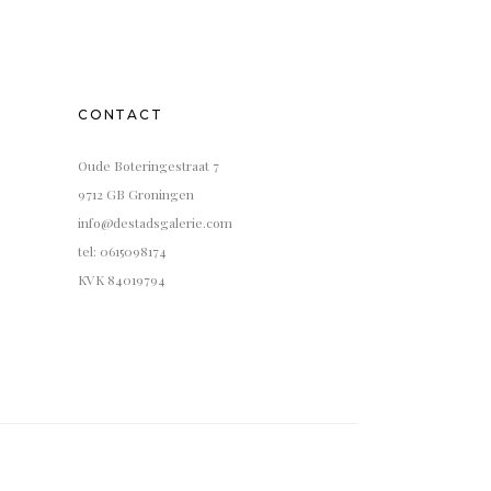
CONTACT
Oude Boteringestraat 7
9712 GB Groningen
info@destadsgalerie.com
tel: 0615098174
KVK 84019794