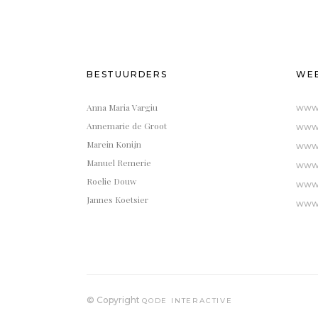
BESTUURDERS
WEB
Anna Maria Vargiu
www.
Annemarie de Groot
www.
Marein Konijn
www.
Manuel Remerie
www.
Roelie Douw
www.
Jannes Koetsier
www.
© Copyright
QODE INTERACTIVE