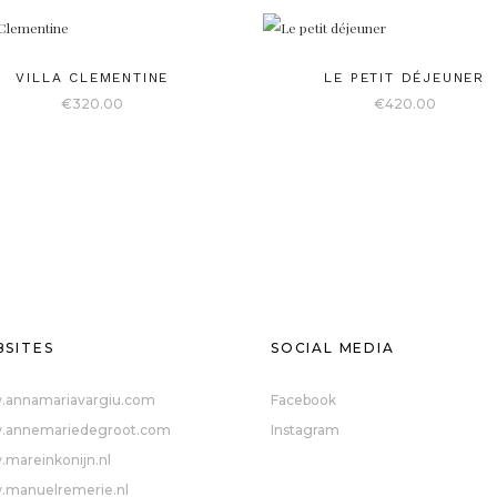
VILLA CLEMENTINE
LE PETIT DÉJEUNER
€
320.00
€
420.00
SITES
SOCIAL MEDIA
annamariavargiu.com
Facebook
annemariedegroot.com
Instagram
mareinkonijn.nl
manuelremerie.nl