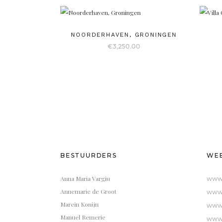
NOORDERHAVEN, GRONINGEN
€
3,250.00
BESTUURDERS
WEB
Anna Maria Vargiu
www.
Annemarie de Groot
www.
Marein Konijn
www.
Manuel Remerie
www.