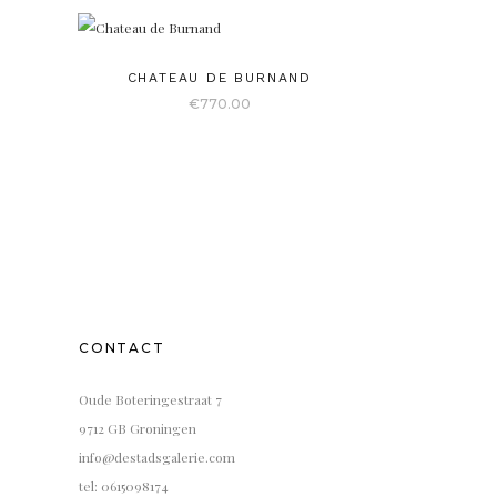
CHATEAU DE BURNAND
€
770.00
CONTACT
Oude Boteringestraat 7
9712 GB Groningen
info@destadsgalerie.com
tel: 0615098174