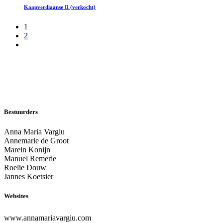
Kaapverdiaanse II (verkocht)
1
2
Bestuurders
Anna Maria Vargiu
Annemarie de Groot
Marein Konijn
Manuel Remerie
Roelie Douw
Jannes Koetsier
Websites
www.annamariavargiu.com