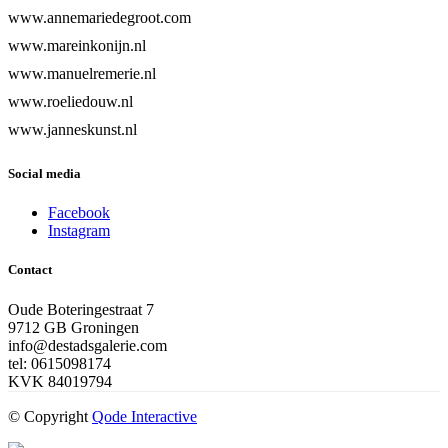
www.annemariedegroot.com
www.mareinkonijn.nl
www.manuelremerie.nl
www.roeliedouw.nl
www.janneskunst.nl
Social media
Facebook
Instagram
Contact
Oude Boteringestraat 7
9712 GB Groningen
info@destadsgalerie.com
tel: 0615098174
KVK 84019794
© Copyright
Qode Interactive