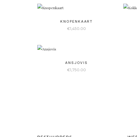
KNOPENKAART
€
1,450.00
ANSJOVIS
€
1,750.00