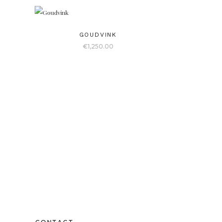
GOUDVINK
€
1,250.00