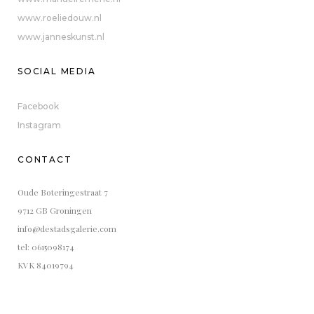
www.roeliedouw.nl
www.janneskunst.nl
SOCIAL MEDIA
Facebook
Instagram
CONTACT
Oude Boteringestraat 7
9712 GB Groningen
info@destadsgalerie.com
tel: 0615098174
KVK 84019794