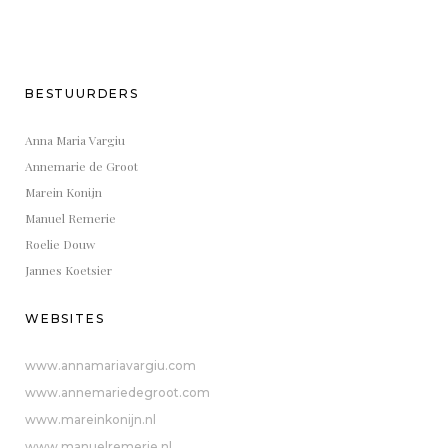
BESTUURDERS
Anna Maria Vargiu
Annemarie de Groot
Marein Konijn
Manuel Remerie
Roelie Douw
Jannes Koetsier
WEBSITES
www.annamariavargiu.com
www.annemariedegroot.com
www.mareinkonijn.nl
www.manuelremerie.nl