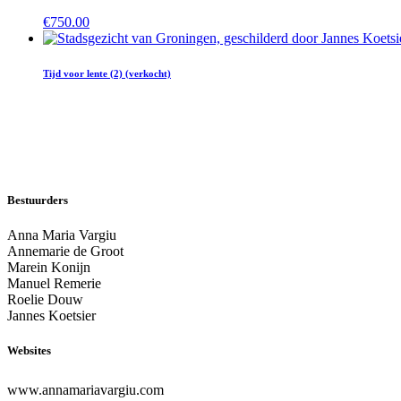
€
750.00
Tijd voor lente (2) (verkocht)
Bestuurders
Anna Maria Vargiu
Annemarie de Groot
Marein Konijn
Manuel Remerie
Roelie Douw
Jannes Koetsier
Websites
www.annamariavargiu.com