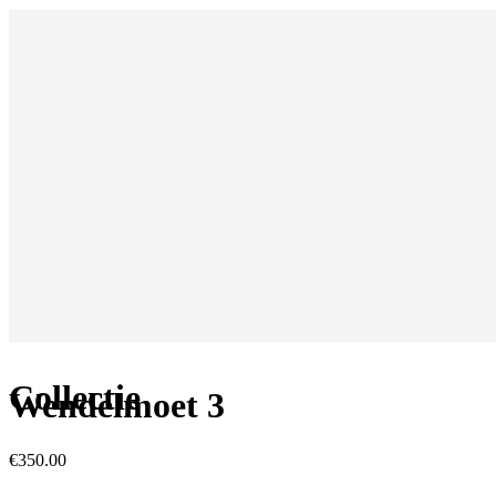
Collectie
Wendelmoet 3
€
350.00