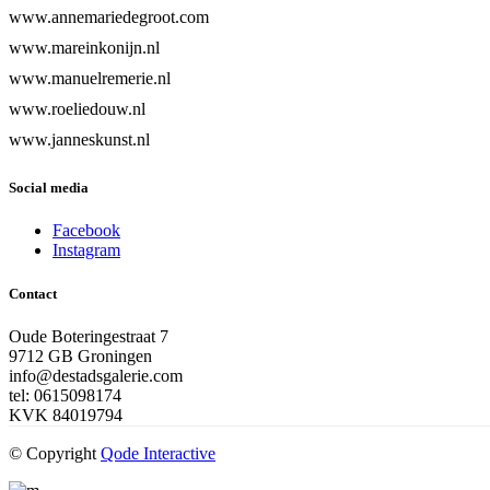
www.annemariedegroot.com
www.mareinkonijn.nl
www.manuelremerie.nl
www.roeliedouw.nl
www.janneskunst.nl
Social media
Facebook
Instagram
Contact
Oude Boteringestraat 7
9712 GB Groningen
info@destadsgalerie.com
tel: 0615098174
KVK 84019794
© Copyright
Qode Interactive