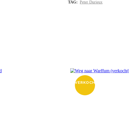
TAG:
Peter Durieux
T
VERKOCHT