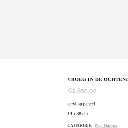
VROEG IN DE OCHTEN
€
2,850.00
acryl op paneel
19 x 38 cm
CATEGORIE:
Peter Durieux