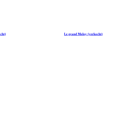
cht)
Le grand Moloy (verkocht)