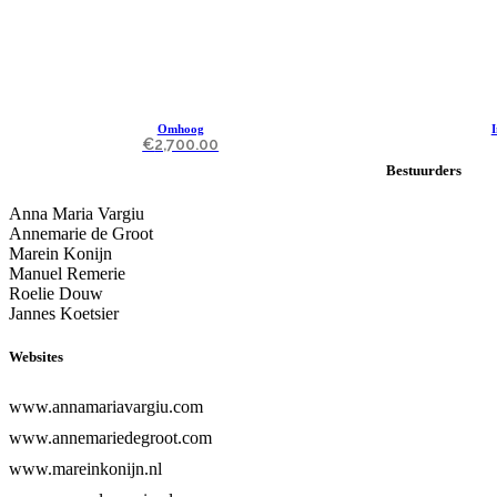
Omhoog
I
€
2,700.00
Bestuurders
Anna Maria Vargiu
Annemarie de Groot
Marein Konijn
Manuel Remerie
Roelie Douw
Jannes Koetsier
Websites
www.annamariavargiu.com
www.annemariedegroot.com
www.mareinkonijn.nl