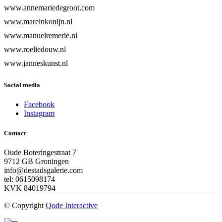
www.annemariedegroot.com
www.mareinkonijn.nl
www.manuelremerie.nl
www.roeliedouw.nl
www.janneskunst.nl
Social media
Facebook
Instagram
Contact
Oude Boteringestraat 7
9712 GB Groningen
info@destadsgalerie.com
tel: 0615098174
KVK 84019794
© Copyright
Qode Interactive