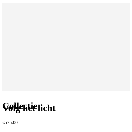
Collectie
Volg het licht
€
575.00