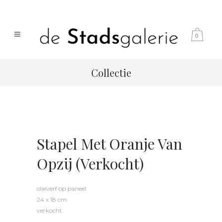
0
Collectie
Stapel Met Oranje Van
Opzij (verkocht)
olieverf op paneel
24 x 18 cm
verkocht