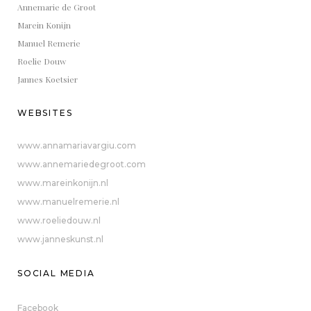
Annemarie de Groot
Marein Konijn
Manuel Remerie
Roelie Douw
Jannes Koetsier
WEBSITES
www.annamariavargiu.com
www.annemariedegroot.com
www.mareinkonijn.nl
www.manuelremerie.nl
www.roeliedouw.nl
www.janneskunst.nl
SOCIAL MEDIA
Facebook