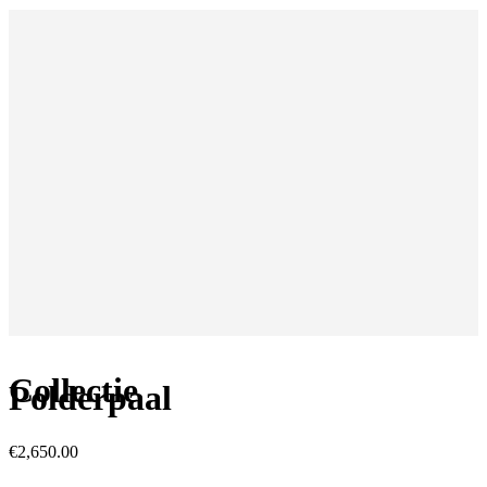
Collectie
Polderpaal
€
2,650.00