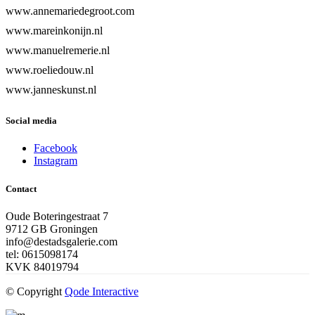
www.annemariedegroot.com
www.mareinkonijn.nl
www.manuelremerie.nl
www.roeliedouw.nl
www.janneskunst.nl
Social media
Facebook
Instagram
Contact
Oude Boteringestraat 7
9712 GB Groningen
info@destadsgalerie.com
tel: 0615098174
KVK 84019794
© Copyright
Qode Interactive