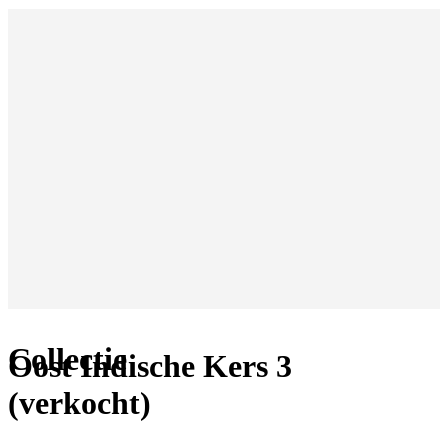
Collectie
Oost Indische Kers 3
(verkocht)