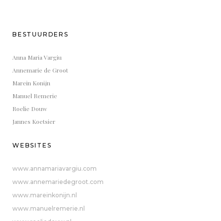
BESTUURDERS
Anna Maria Vargiu
Annemarie de Groot
Marein Konijn
Manuel Remerie
Roelie Douw
Jannes Koetsier
WEBSITES
www.annamariavargiu.com
www.annemariedegroot.com
www.mareinkonijn.nl
www.manuelremerie.nl