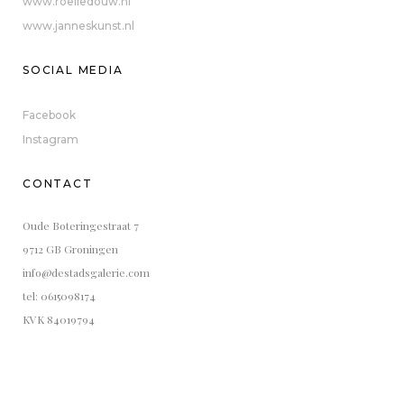
www.roeliedouw.nl
www.janneskunst.nl
SOCIAL MEDIA
Facebook
Instagram
CONTACT
Oude Boteringestraat 7
9712 GB Groningen
info@destadsgalerie.com
tel: 0615098174
KVK 84019794